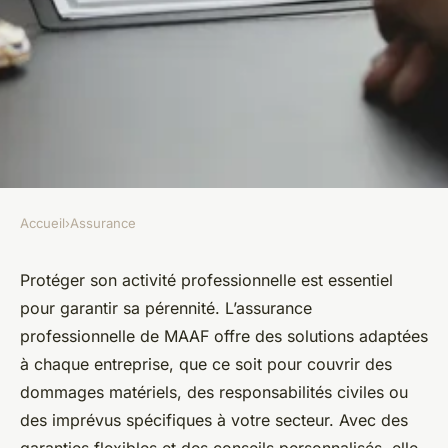
Accueil
›
Assurance
ASSURANCE
Découvrez les avantages de
Protéger son activité professionnelle est essentiel
pour garantir sa pérennité. L’assurance
l'assurance professionnelle
professionnelle de MAAF offre des solutions adaptées
MAAF
à chaque entreprise, que ce soit pour couvrir des
dommages matériels, des responsabilités civiles ou
sylviane
•
9 janvier 2025
•
12 min de lecture
des imprévus spécifiques à votre secteur. Avec des