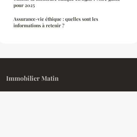
pour 2025
Assurance-vie éthique : quelles sont les
informations à retenir ?
Immobilier Matin
L'actualité immobilière et financière à votre réveil
Accueil
Mentions légales
Contact
© 2026 Immobilier Matin. Tous droits réservés.