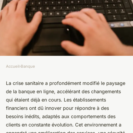
Accueil
›
Banque
BANQUE
Banque en ligne : comment la
La crise sanitaire a profondément modifié le paysage
de la banque en ligne, accélérant des changements
crise sanitaire a transformé
qui étaient déjà en cours. Les établissements
les services
financiers ont dû innover pour répondre à des
besoins inédits, adaptés aux comportements des
sylviane
•
9 janvier 2025
•
9 min de lecture
clients en constante évolution. Cet environnement a