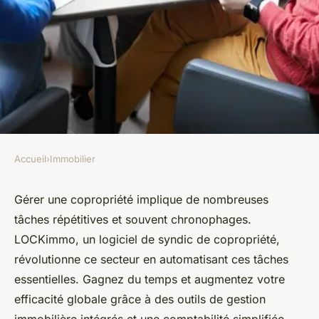
Accueil
›
Immobilier
IMMOBILIER
Gagnez du temps avec le
Gérer une copropriété implique de nombreuses
tâches répétitives et souvent chronophages.
logiciel de syndic de
LOCKimmo, un logiciel de syndic de copropriété,
copropriété
révolutionne ce secteur en automatisant ces tâches
essentielles. Gagnez du temps et augmentez votre
sylviane
•
25 juillet 2024
•
4 min de lecture
efficacité globale grâce à des outils de gestion