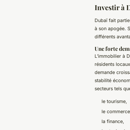
sylviane
•
29 janvier 2024
•
2 min de lecture
Investir à 
Dubaï fait parti
à son apogée. 
différents avant
Une forte dem
L’immobilier à 
résidents locaux
demande croissan
stabilité économ
secteurs tels qu
le tourisme,
le commerce
la finance,