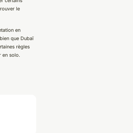
r certains
trouver le
ntation en
 bien que Dubaï
rtaines règles
r en solo.