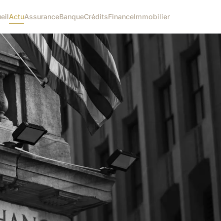
eil
Actu
Assurance
Banque
Crédits
Finance
Immobilier