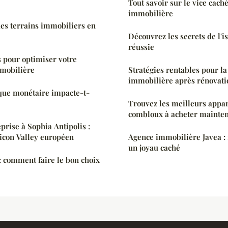
Tout savoir sur le vice cach
immobilière
des terrains immobiliers en
Découvrez les secrets de l'i
réussie
s pour optimiser votre
mmobilière
Stratégies rentables pour la
immobilière après rénovati
que monétaire impacte-t-
Trouvez les meilleurs appa
combloux à acheter mainte
prise à Sophia Antipolis :
licon Valley européen
Agence immobilière Javea : 
un joyau caché
: comment faire le bon choix