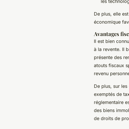
les technolog
De plus, elle es
économique favo
Avantages fis
Il est bien conn
à la revente. Il
présente des re
atouts fiscaux sp
revenu personn
De plus, sur les
exemptés de taxe
réglementaire es
des biens immobi
de droits de pro