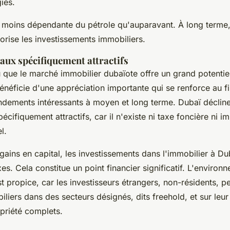
ies.
t moins dépendante du pétrole qu'auparavant. À long terme, 
rise les investissements immobiliers.
caux spécifiquement attractifs
u que le marché immobilier dubaïote offre un grand potentie
 bénéficie d'une appréciation importante qui se renforce au f
ndements intéressants à moyen et long terme. Dubaï décline
écifiquement attractifs, car il n'existe ni taxe foncière ni im
el.
 gains en capital, les investissements dans l'immobilier à D
s. Cela constitue un point financier significatif. L'environ
t propice, car les investisseurs étrangers, non-résidents, p
liers dans des secteurs désignés, dits freehold, et sur leur b
priété complets.