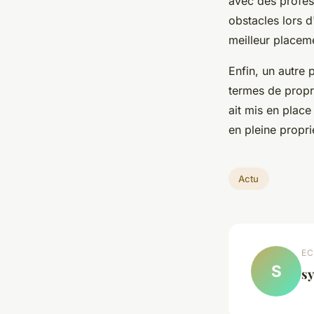
avec des profess
obstacles lors d
meilleur placem
Enfin, un autre 
termes de propri
ait mis en place
en pleine proprié
Actu
EC
S
sy