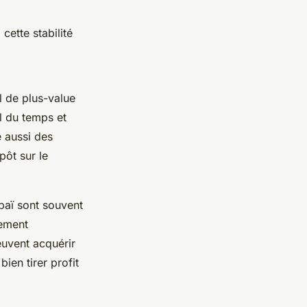
cette stabilité
l de plus-value
il du temps et
 aussi des
pôt sur le
ubaï sont souvent
nement
euvent acquérir
ien tirer profit