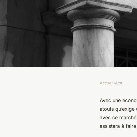
Accueil
›
Actu
ACTU
Investissement dans
Avec une économi
atouts qu’exige 
Dubaï : les points fo
avec ce marché,
assistera à faire