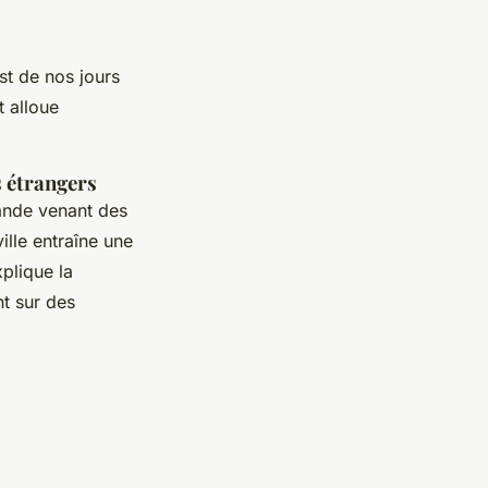
st de nos jours
t alloue
s étrangers
mande venant des
ille entraîne une
plique la
nt sur des