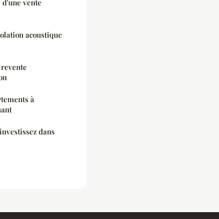
é d'une vente
solation acoustique
 revente
on
rtements à
nant
investissez dans