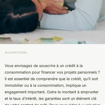
Accueil
›
Crédits
CRÉDITS
Les différentes options de
Vous envisagez de souscrire à un crédit à la
consommation pour financer vos projets personnels ?
garanties pour un crédit à la
Il est essentiel de comprendre que le crédit, qu’il soit
consommation
immobilier ou à la consommation, implique un
engagement important. Outre le montant à emprunter
sylviane
•
6 novembre 2023
•
5 min de lecture
et le taux d’intérêt, les garanties sont un élément clé